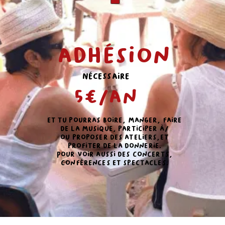
adhésion
Nécessaire
5€/an
et tu pourras
boire, manger, faire
de la musique,
participer à/
ou proposer des ateliers,et
profiter de la donnerie.
Pour voir aussi des concerts,
conférences et spectacles.