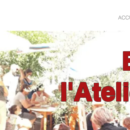
ACC
l'Atel