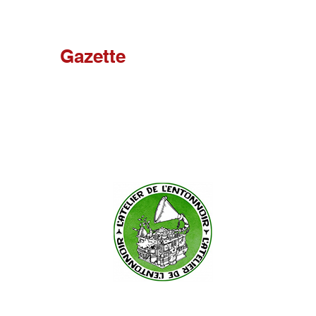
Pour recevoir la
Gazette
hebdomadaire !